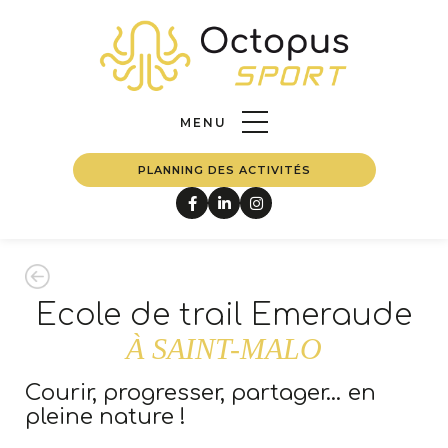
Nos
PRESTATIONS
ACCUEIL
FERMER
Notre
EQUIPE
MENU
PLANNING DES ACTIVITÉS
Notre
BLOG
Nous
CONTACTER
Ecole de trail Emeraude
À SAINT-MALO
Courir, progresser, partager… en
pleine nature !