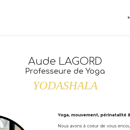
os
Notre
No
ATIONS
EQUIPE
B
IR PLUS
EN SAVOIR PLUS
EN SAV
Aude LAGORD
Professeure de Yoga
YODASHALA
Yoga, mouvement, périnatalité 
Nous avons à coeur de vous encou