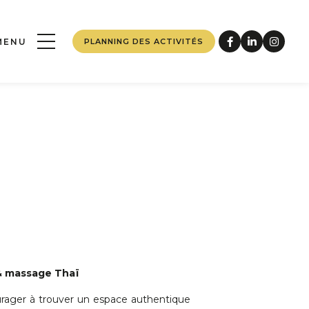
MENU
PLANNING DES ACTIVITÉS
ACCUEIL
FERMER
tre
Nous
LOG
CONTACTER
OIR PLUS
EN SAVOIR PLUS
& massage Thaï
rager à trouver un espace authentique