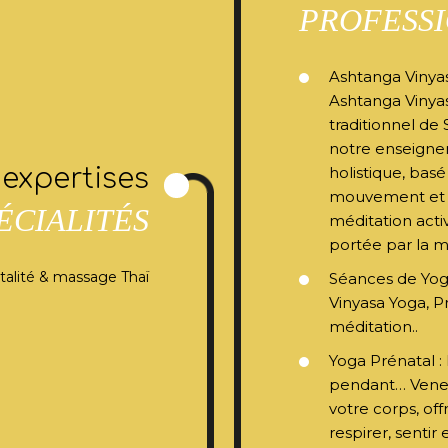
PROFESS
Ashtanga Vinya
Ashtanga Vinya
traditionnel de S
notre enseigne
expertises
holistique, basé
mouvement et d
ÉCIALITÉS
méditation activ
portée par la m
alité & massage Thaï
Séances de Yo
Vinyasa Yoga, P
méditation..
Yoga Prénatal :
pendant… Venez
votre corps, of
respirer, sentir 