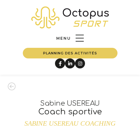
Nos
PRESTATIONS
ACCUEIL
FERMER
Notre
EQUIPE
MENU
PLANNING DES ACTIVITÉS
Notre
BLOG
Nous
CONTACTER
Sabine USEREAU
Coach sportive
SABINE USEREAU COACHING