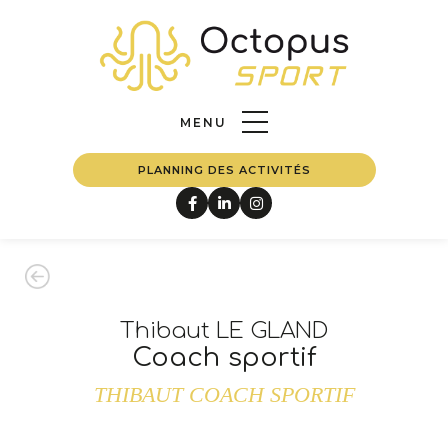
Nos
PRESTATIONS
ACCUEIL
FERMER
Notre
EQUIPE
MENU
PLANNING DES ACTIVITÉS
Notre
BLOG
Nous
CONTACTER
Thibaut LE GLAND
Coach sportif
THIBAUT COACH SPORTIF